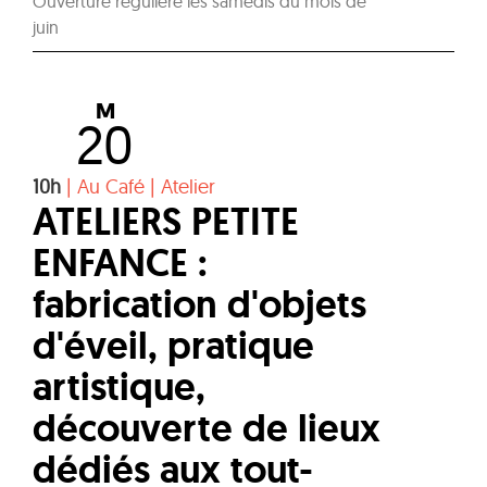
Ouverture régulière les samedis du mois de
juin
M
20
10h
|
Au Café
|
Atelier
ATELIERS PETITE
ENFANCE :
fabrication d'objets
d'éveil, pratique
artistique,
découverte de lieux
dédiés aux tout-