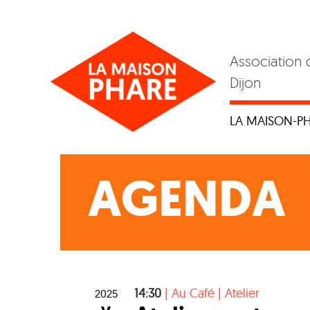
Skip
to
content
Association 
Dijon
LA MAISON-P
AGENDA
14:30
|
Au Café
|
Atelier
2025