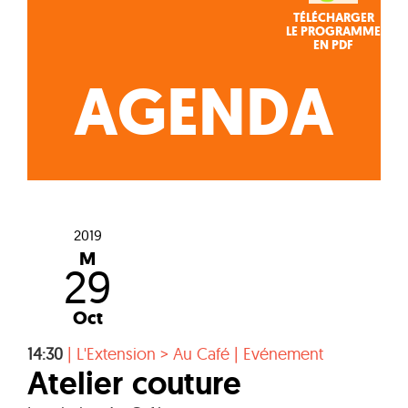
TÉLÉCHARGER
LE PROGRAMME
EN PDF
AGENDA
2019
M
29
Oct
14:30
|
L'Extension > Au Café
|
Evénement
Atelier couture