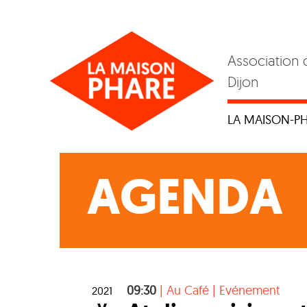
Skip
to
content
Association 
Dijon
LA MAISON-P
AGENDA
09:30
|
Au Café
|
Evénement
2021