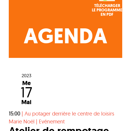
TÉLÉCHARGER
LE PROGRAMME
EN PDF
AGENDA
2023
Me
17
Mai
15:00
|
Au potager derrière le centre de loisirs
Marie Noël
|
Evénement