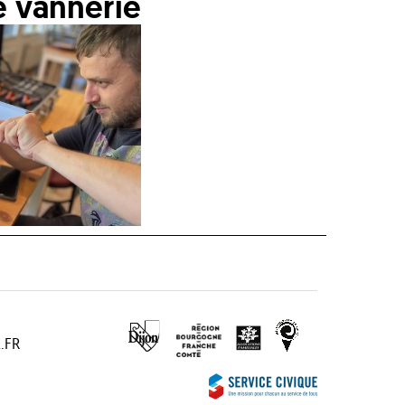
e vannerie
.FR