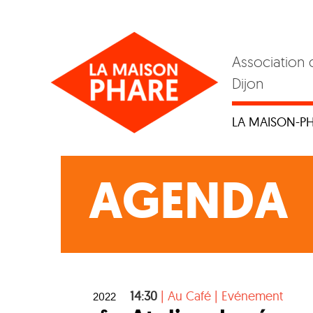
Skip
to
content
Association 
Dijon
LA MAISON-P
AGENDA
14:30
|
Au Café
|
Evénement
2022