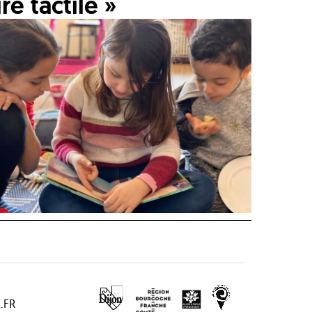
re tactile »
.FR