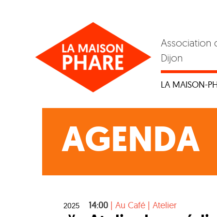
Skip
to
content
Association 
Dijon
LA MAISON-P
AGENDA
14:00
|
Au Café
|
Atelier
2025