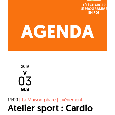
TÉLÉCHARGER
LE PROGRAMME
EN PDF
AGENDA
2019
V
03
Mai
14:00
|
La Maison-phare
|
Evénement
Atelier sport : Cardio