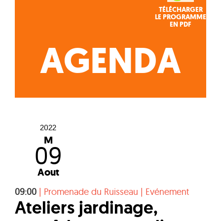
TÉLÉCHARGER
LE PROGRAMME
EN PDF
AGENDA
2022
M
09
Aout
09:00
|
Promenade du Ruisseau
|
Evénement
Ateliers jardinage,