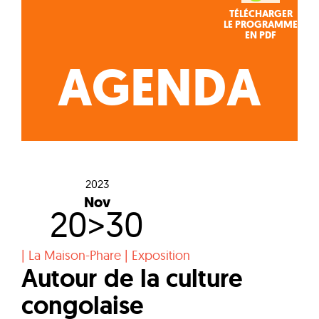
TÉLÉCHARGER
LE PROGRAMME
EN PDF
AGENDA
2023
Nov
20>30
|
La Maison-Phare
|
Exposition
Autour de la culture
congolaise