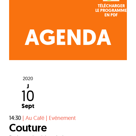
TÉLÉCHARGER
LE PROGRAMME
EN PDF
AGENDA
2020
J
10
Sept
14:30
|
Au Café
|
Evénement
Couture