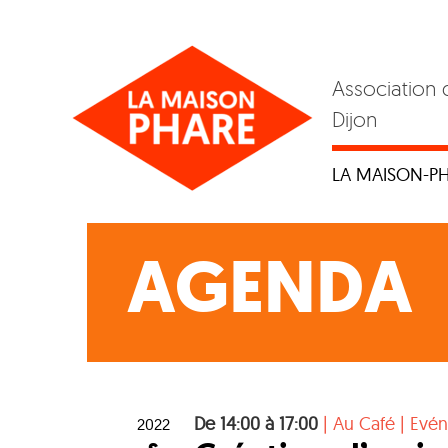
Skip
to
content
Association 
Dijon
LA MAISON-P
AGENDA
De 14:00 à 17:00
|
Au Café
|
Evé
2022