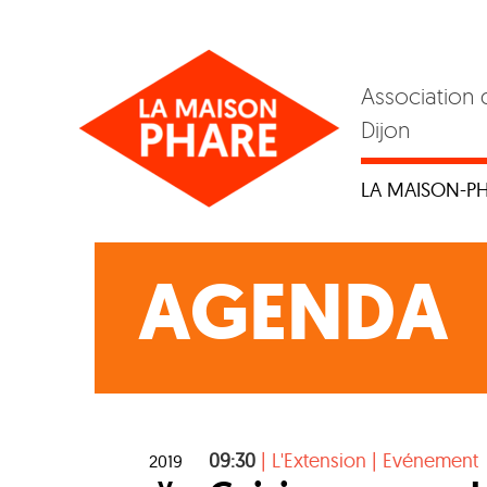
Skip
to
content
Association 
Dijon
LA MAISON-P
AGENDA
09:30
|
L'Extension
|
Evénement
2019