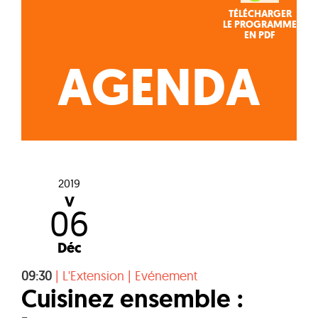
TÉLÉCHARGER
LE PROGRAMME
EN PDF
AGENDA
2019
V
06
Déc
09:30
|
L'Extension
|
Evénement
Cuisinez ensemble :