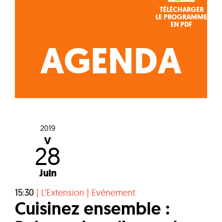
TÉLÉCHARGER
LE PROGRAMME
EN PDF
AGENDA
2019
V
28
Juin
15:30
|
L'Extension
|
Evénement
Cuisinez ensemble :