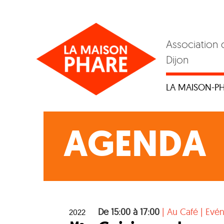
Skip
to
content
Association 
Dijon
LA MAISON-P
AGENDA
De 15:00 à 17:00
|
Au Café
|
Evé
2022