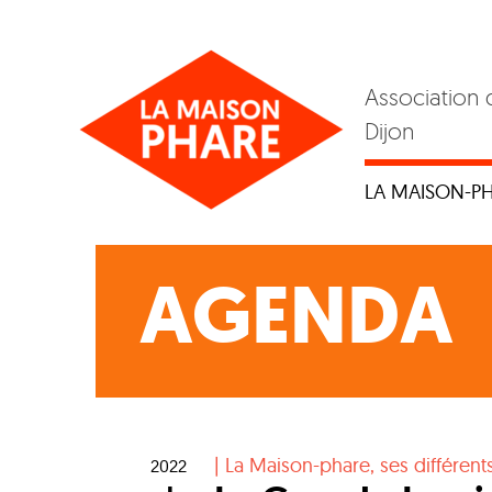
Skip
to
content
Association 
Dijon
LA MAISON-P
AGENDA
|
La Maison-phare, ses différents
2022