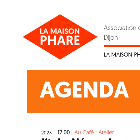
Skip
to
content
Association 
Dijon
LA MAISON-P
AGENDA
17:00
|
Au Café
|
Atelier
2023