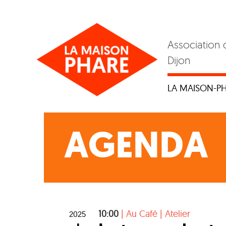
Skip
to
content
Association 
Dijon
LA MAISON-P
AGENDA
10:00
|
Au Café
|
Atelier
2025