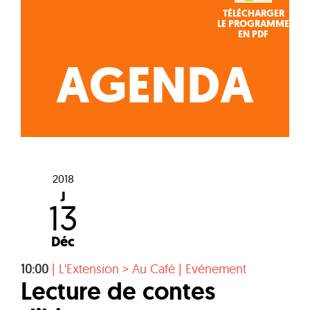
TÉLÉCHARGER
LE PROGRAMME
EN PDF
AGENDA
2018
J
13
Déc
10:00
|
L'Extension > Au Café
|
Evénement
Lecture de contes