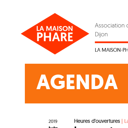
Skip
to
content
Association 
Dijon
LA MAISON-P
AGENDA
Heures d'ouvertures
|
L
2019