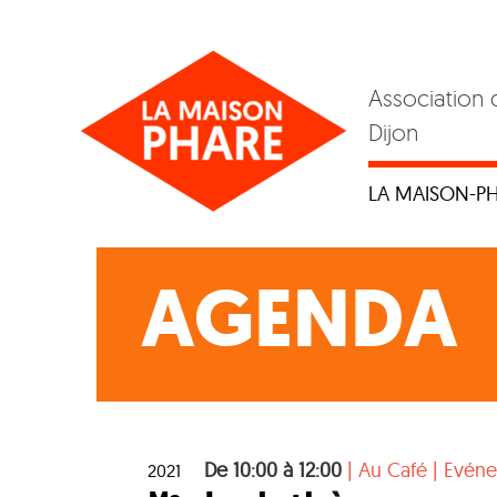
Skip
to
content
Association 
Dijon
LA MAISON-P
AGENDA
De 10:00 à 12:00
|
Au Café
|
Evén
2021