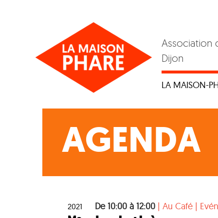
Skip
to
content
Association 
Dijon
LA MAISON-P
AGENDA
De 10:00 à 12:00
|
Au Café
|
Evé
2021