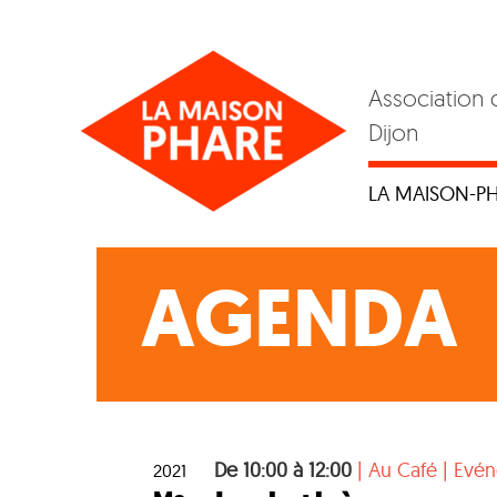
Skip
to
content
Association 
Dijon
LA MAISON-P
AGENDA
De 10:00 à 12:00
|
Au Café
|
Evé
2021