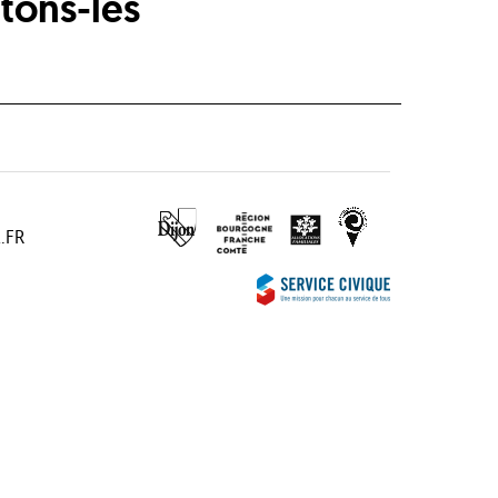
tons-les
.FR