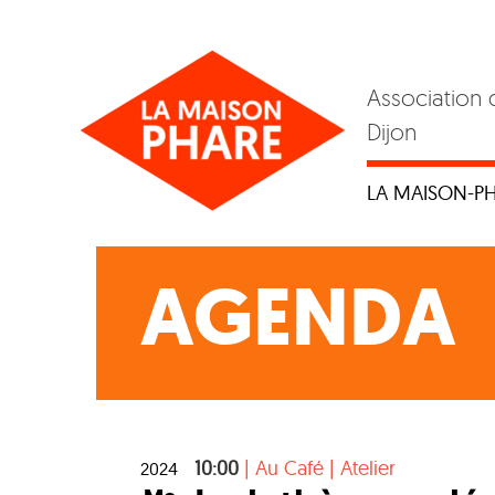
Skip
to
content
Association 
Dijon
LA MAISON-P
AGENDA
10:00
|
Au Café
|
Atelier
2024