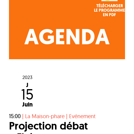
TÉLÉCHARGER
LE PROGRAMME
EN PDF
AGENDA
2023
J
15
Juin
15:00
|
La Maison-phare
|
Evénement
Projection débat