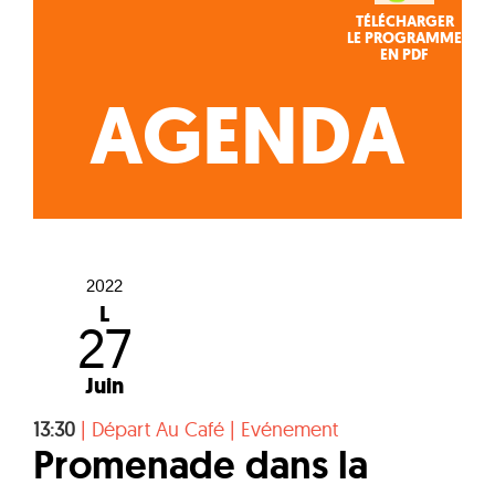
TÉLÉCHARGER
LE PROGRAMME
EN PDF
AGENDA
2022
L
27
Juin
13:30
|
Départ Au Café
|
Evénement
Promenade dans la