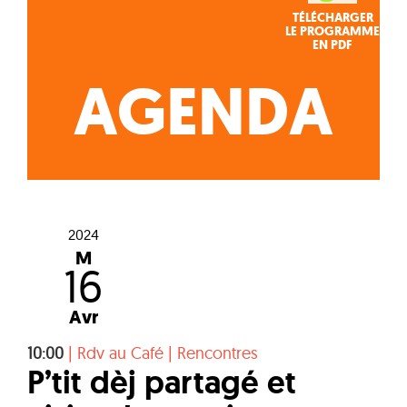
TÉLÉCHARGER
LE PROGRAMME
EN PDF
AGENDA
2024
M
16
Avr
10:00
|
Rdv au Café
|
Rencontres
P’tit dèj partagé et