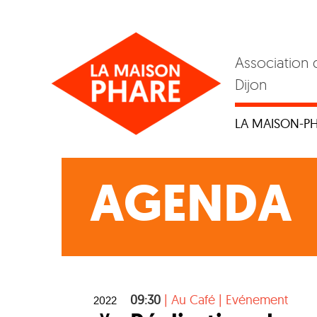
Skip
to
content
Association 
Dijon
LA MAISON-P
AGENDA
09:30
|
Au Café
|
Evénement
2022