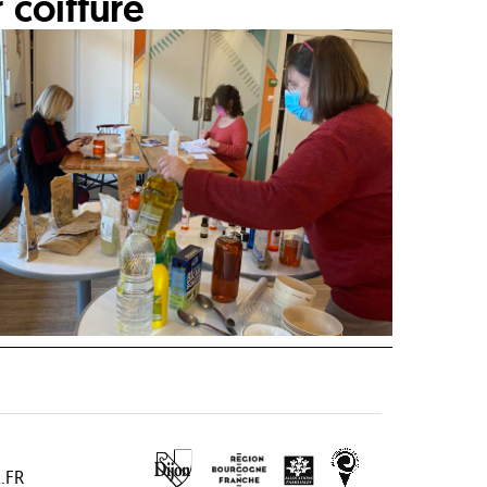
 coiffure
.FR