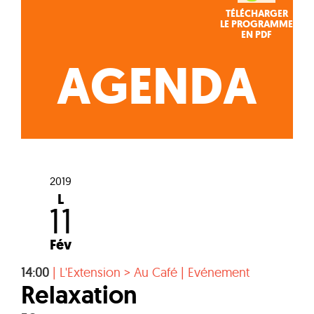
TÉLÉCHARGER
LE PROGRAMME
EN PDF
AGENDA
2019
L
11
Fév
14:00
|
L'Extension > Au Café
|
Evénement
Relaxation