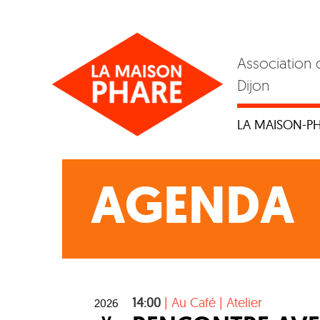
Skip
to
content
Association 
Dijon
LA MAISON-P
AGENDA
14:00
|
Au Café
|
Atelier
2026