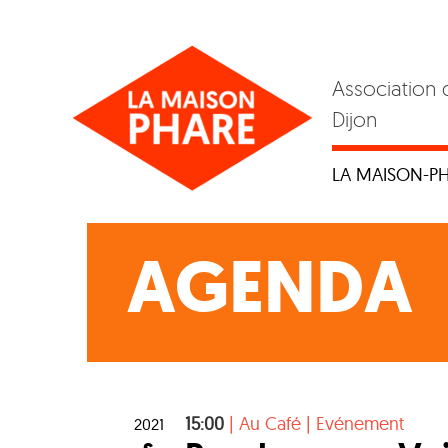
Skip
to
content
Association 
Dijon
LA MAISON-P
AGENDA
15:00
|
Au Café
|
Evénement
2021