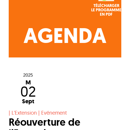
TÉLÉCHARGER
LE PROGRAMME
EN PDF
AGENDA
2025
M
02
Sept
|
L'Extension
|
Evénement
Réouverture de