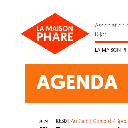
Skip
to
content
Association 
Dijon
LA MAISON-P
AGENDA
18:30
|
Au Café
|
Concert / Spec
2024