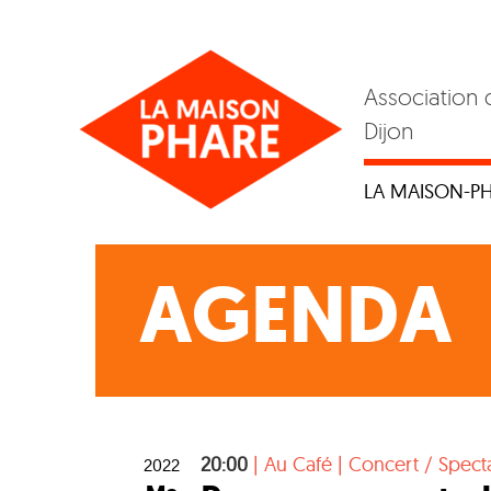
Skip
to
content
Association 
Dijon
LA MAISON-P
AGENDA
20:00
|
Au Café
|
Concert / Spect
2022