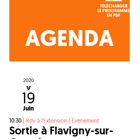
TÉLÉCHARGER
LE PROGRAMME
EN PDF
AGENDA
2020
V
19
Juin
10:30
|
Rdv à l'Extension
|
Evénement
Sortie à Flavigny-sur-