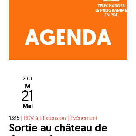
TÉLÉCHARGER
LE PROGRAMME
EN PDF
AGENDA
2019
M
21
Mai
13:15
|
RDV à L'Extension
|
Evénement
Sortie au château de