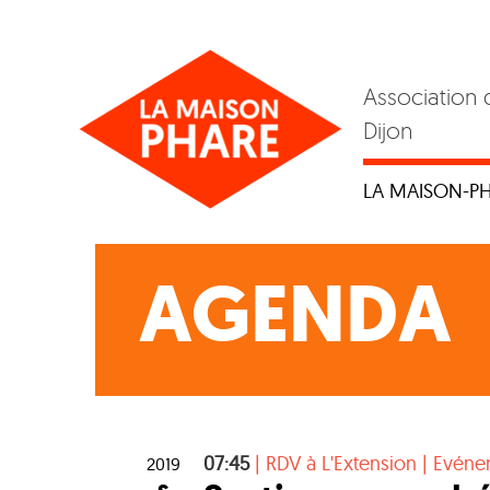
Skip
to
content
Association 
Dijon
LA MAISON-P
AGENDA
07:45
|
RDV à L'Extension
|
Evéne
2019