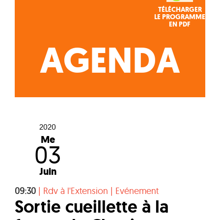
TÉLÉCHARGER
LE PROGRAMME
EN PDF
AGENDA
2020
Me
03
Juin
09:30
|
Rdv à l'Extension
|
Evénement
Sortie cueillette à la