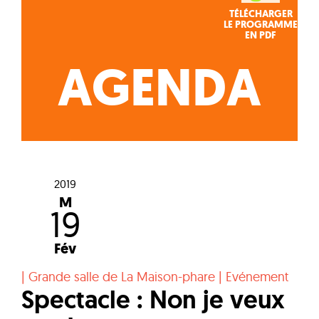
TÉLÉCHARGER
LE PROGRAMME
EN PDF
AGENDA
2019
M
19
Fév
|
Grande salle de La Maison-phare
|
Evénement
Spectacle : Non je veux