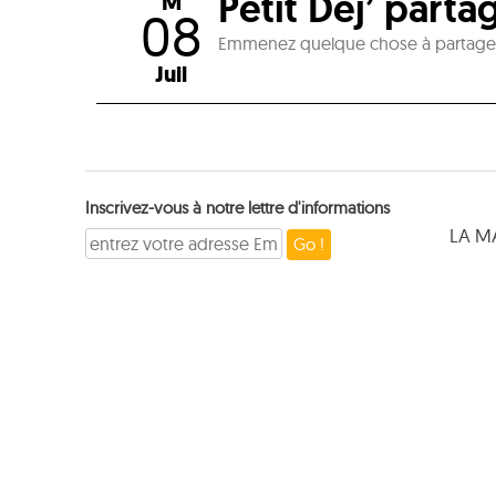
Petit Dej’ parta
M
08
Emmenez quelque chose à partager, 
Juil
Inscrivez-vous à notre lettre d'informations
LA M