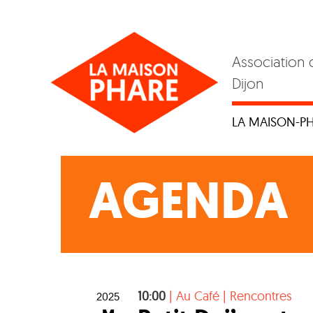
Skip
to
content
Association 
Dijon
LA MAISON-P
AGENDA
10:00
|
Au Café
|
Rencontres
2025