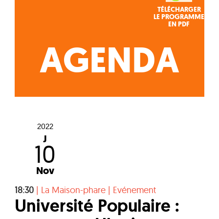
TÉLÉCHARGER
LE PROGRAMME
EN PDF
AGENDA
2022
J
10
Nov
18:30
|
La Maison-phare
|
Evénement
Université Populaire :