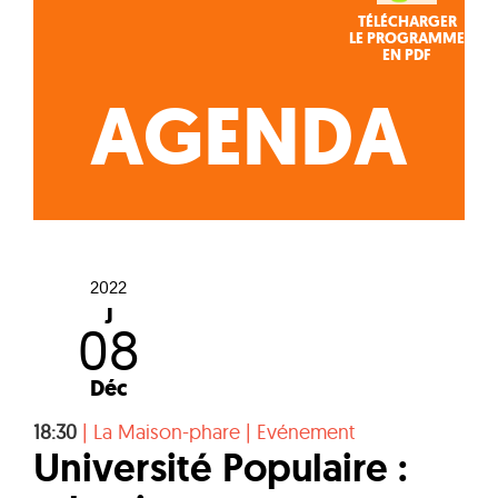
TÉLÉCHARGER
LE PROGRAMME
EN PDF
AGENDA
2022
J
08
Déc
18:30
|
La Maison-phare
|
Evénement
Université Populaire :