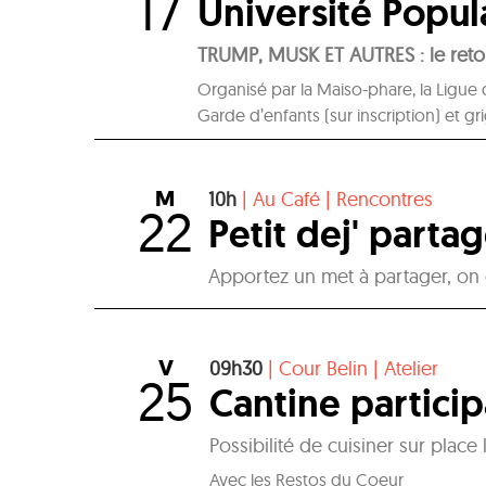
17
Université Popul
TRUMP, MUSK ET AUTRES : le reto
Organisé par la Maiso-phare, la Ligue
Garde d’enfants (sur inscription) et g
M
10h
|
Au Café
|
Rencontres
22
Petit dej' parta
Apportez un met à partager, on o
V
09h30
|
Cour Belin
|
Atelier
25
Cantine particip
Possibilité de cuisiner sur place 
Avec les Restos du Coeur