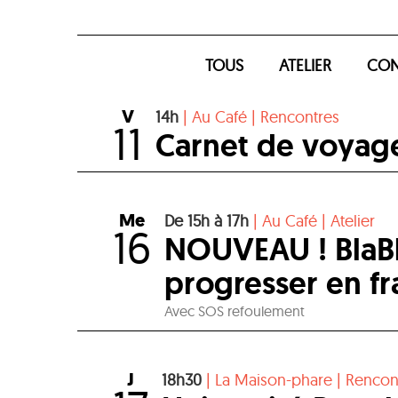
TOUS
ATELIER
CON
V
14h
|
Au Café
|
Rencontres
11
Carnet de voyage 
Me
De 15h à 17h
|
Au Café
|
Atelier
16
NOUVEAU ! BlaBla
progresser en fr
Avec SOS refoulement
J
18h30
|
La Maison-phare
|
Rencon